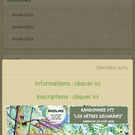
Nouvelles
Année 2026
Année 2025
Année 2024
AGIR !
Dernière actu
Elu : préserver les boisements
Informations : cliquer ici
Protéger les arbres
Inscriptions : cliquer ici
Construire un nichoir
Jardins et canicule
Hêtre kit,matériel à emprunter