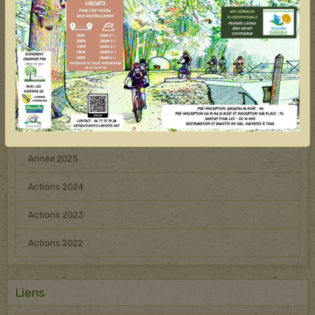
Animal en détresse
Bilan des actions
Opposition à un projet éolien détruisant une forêt
0
(abandonné)
Liens avec les institutions
8
Année 2025
Actions 2024
Actions 2023
Actions 2022
Liens