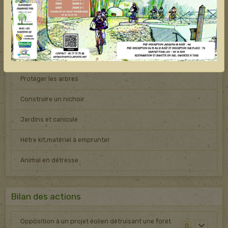
AGIR !
Elu : préserver les boisements
Protéger les arbres
Construire un nichoir
Jardins et canicule
Hêtre kit,matériel à emprunter
Animal en détresse
Bilan des actions
Opposition à un projet éolien détruisant une forêt
0