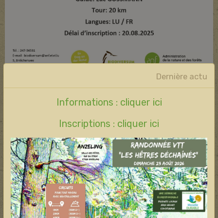
Dernière actu
REMERSCHEN (Lu)
Informations : cliquer ici
Inscriptions : cliquer ici
Partager
Facebook
X
Email
Nouvelles
Année 2026
Année 2025
Année 2024