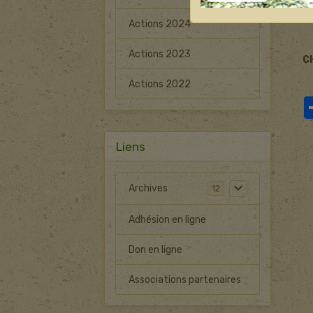
Actions 2024
Actions 2023
C
Actions 2022
Liens
Archives
12
Adhésion en ligne
Don en ligne
Associations partenaires