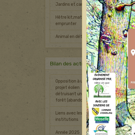
Jardins et canicule
Hêtre kit,matériel à
emprunter
Animal en détresse
Bilan des actions
Opposition à un
projet éolien
0
détruisant une
forêt (abandonné)
Liens avec les
8
institutions
Année 2025