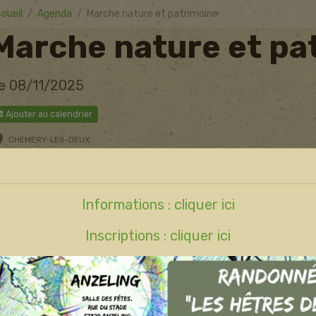
cueil
Agenda
Marche nature et patrimoine
Marche nature et pa
e 08/11/2025
Ajouter au calendrier
CHEMERY-LES-DEUX
Informations : cliquer ici
Inscriptions : cliquer ici