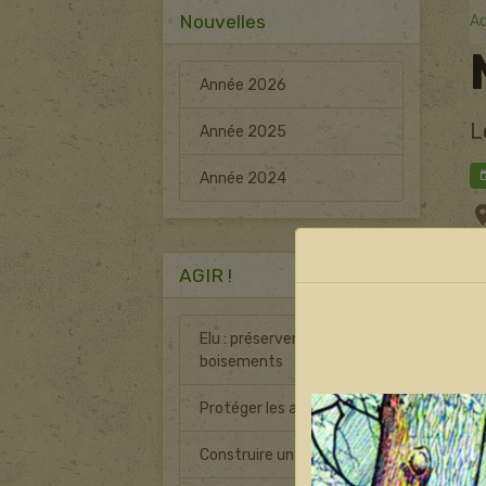
Nouvelles
Ac
Année 2026
L
Année 2025
Année 2024
AGIR !
Elu : préserver les
boisements
Protéger les arbres
Construire un nichoir