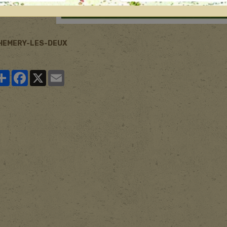
HEMERY-LES-DEUX
Partager
Facebook
X
Email