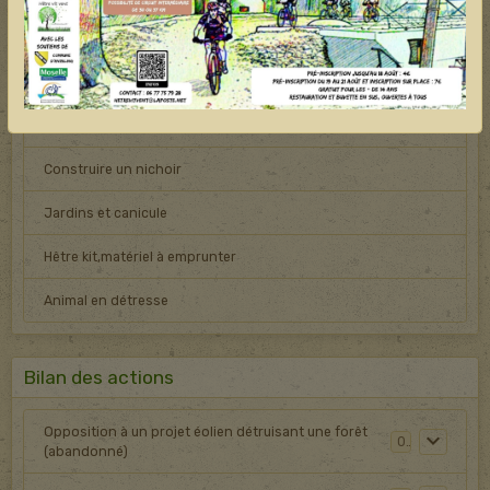
AGIR !
Elu : préserver les boisements
Protéger les arbres
Construire un nichoir
Jardins et canicule
Hêtre kit,matériel à emprunter
Animal en détresse
Bilan des actions
Opposition à un projet éolien détruisant une forêt
0
(abandonné)