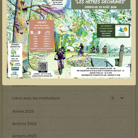
Construire un nichoir
Jardins et canicule
Hêtre kit,matériel à emprunter
Animal en détresse
Bilan des actions
Opposition à un projet éolien détruisant une forêt
0
(abandonné)
Liens avec les institutions
8
Année 2025
Actions 2024
Actions 2023