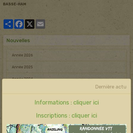
BASSE-HAM
Partager
Facebook
X
Email
Nouvelles
Année 2026
Année 2025
Année 2024
Dernière actu
AGIR !
Informations : cliquer ici
Inscriptions : cliquer ici
Elu : préserver les boisements
Protéger les arbres