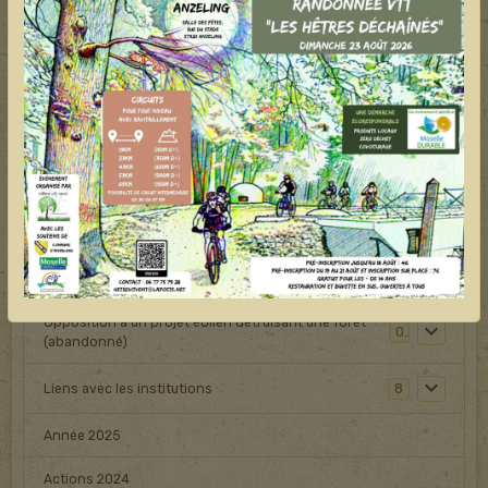
Protéger les arbres
Construire un nichoir
Jardins et canicule
Hêtre kit,matériel à emprunter
Animal en détresse
Bilan des actions
Opposition à un projet éolien détruisant une forêt
0
(abandonné)
Liens avec les institutions
8
Année 2025
Actions 2024