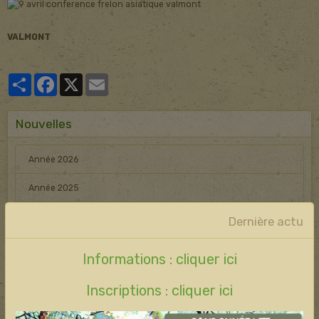
VALMONT
Partager
Facebook
X
Email
Nouvelles
Année 2026
Année 2025
Année 2024
Dernière actu
Informations : cliquer ici
AGIR !
Inscriptions : cliquer ici
Elu : préserver les boisements