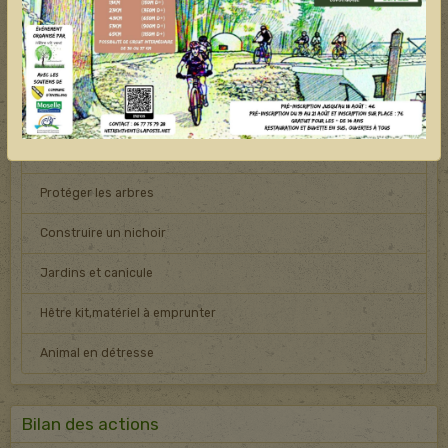
Année 2024
AGIR !
Elu : préserver les boisements
Protéger les arbres
Construire un nichoir
Jardins et canicule
Hêtre kit,matériel à emprunter
Animal en détresse
Bilan des actions