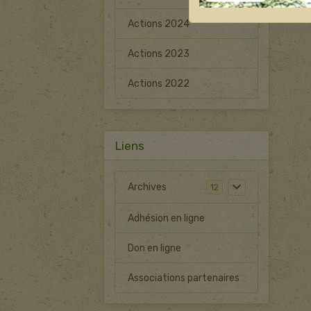
Actions 2024
Actions 2023
Actions 2022
Liens
Archives
12
Adhésion en ligne
Don en ligne
Associations partenaires