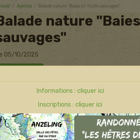
cueil
Agenda
Balade nature "Baies et fruits sauvages"
Balade nature "Baies 
sauvages"
e 05/10/2025
Ajouter au calendrier
MONTENACH
Informations : cliquer ici
Inscriptions : cliquer ici