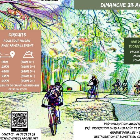
ONTENACH
Partager
Facebook
X
Email