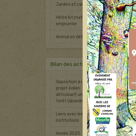
Jardins et canicule
Hêtre kit,matériel à
emprunter
Animal en détresse
Bilan des actions
M
Opposition à un
projet éolien
0
détruisant une
forêt (abandonné)
Liens avec les
8
institutions
Année 2025