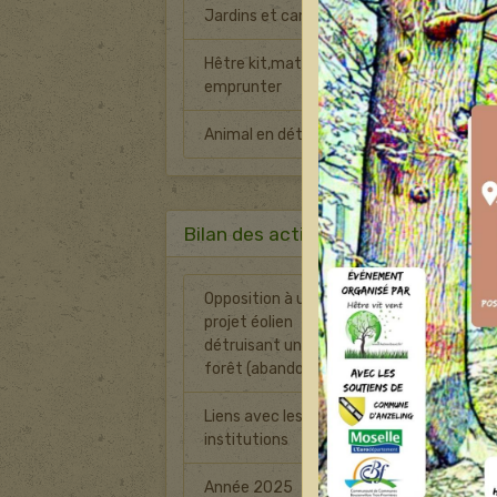
Jardins et canicule
Hêtre kit,matériel à
emprunter
Animal en détresse
S
Bilan des actions
Opposition à un
projet éolien
0
détruisant une
forêt (abandonné)
Liens avec les
8
institutions
Année 2025