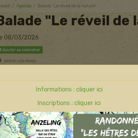
cueil
Agenda
Balade "Le réveil de la nature"
Balade "Le réveil de 
e 08/03/2026
Ajouter au calendrier
SIERCK-LES-BAINS
Informations : cliquer ici
Inscriptions : cliquer ici