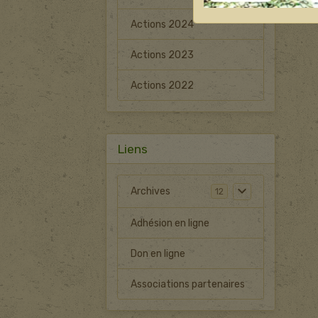
Actions 2024
Actions 2023
Actions 2022
Liens
Archives
12
Adhésion en ligne
Don en ligne
Associations partenaires