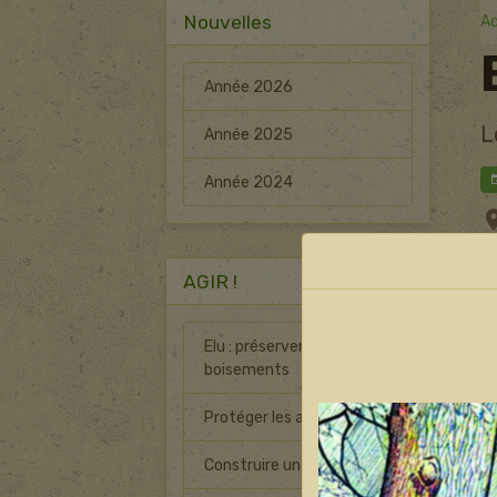
Nouvelles
Ac
Année 2026
L
Année 2025
Année 2024
AGIR !
Elu : préserver les
boisements
Protéger les arbres
Construire un nichoir