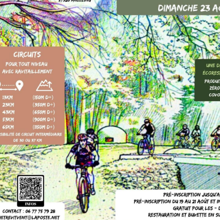
IERCK-LES-BAINS
Partager
Facebook
X
Email